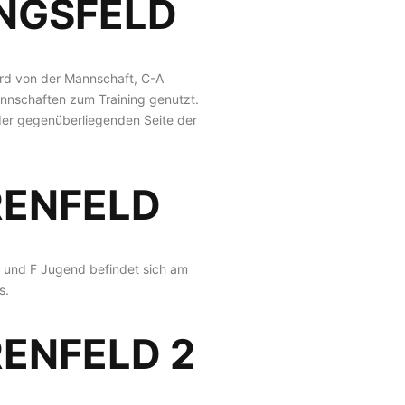
INGSFELD
ird von der Mannschaft, C-A
nschaften zum Training genutzt.
 der gegenüberliegenden Seite der
RENFELD
E und F Jugend befindet sich am
s.
ENFELD 2