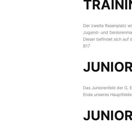
TRAIN
Der zweite Rasenplatz w
Jugend- und Seniorenman
Dieser befindet sich auf
B17
JUNIO
Das Juniorenfeld der G, 
Ende unseres Hauptfelde
JUNIOR